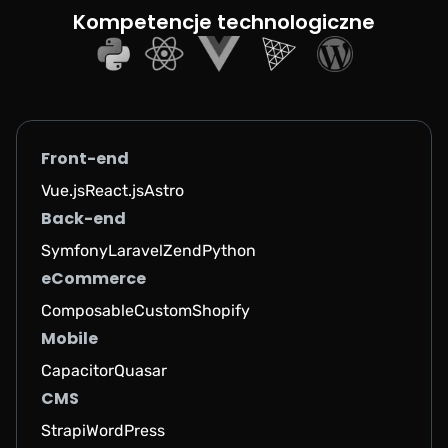
Kompetencje technologiczne
Front-end
Vue.js
React.js
Astro
Back-end
Symfony
Laravel
Zend
Python
eCommerce
Composable
Custom
Shopify
Mobile
Capacitor
Quasar
CMS
Strapi
WordPress