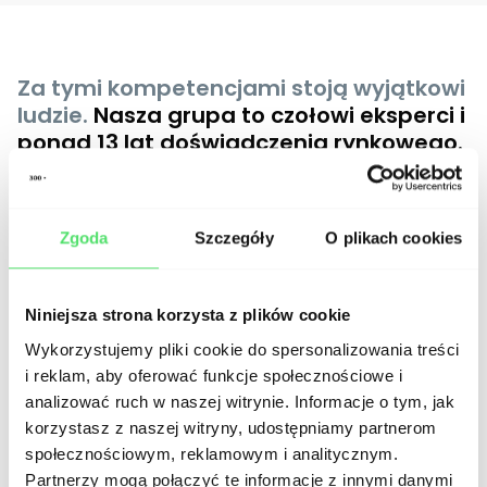
Za tymi kompetencjami stoją wyjątkowi
Michał
ludzie.
Nasza grupa to czołowi eksperci i
Strześniewski
Adam
Aleksander
ponad 13 lat doświadczenia rynkowego.
Lead Web
Kanigowski
Kożuchowski-
Developer
Front-end
Przybyszewski
Engineer
Head of Digital
Products
Zgoda
Szczegóły
O plikach cookies
Niniejsza strona korzysta z plików cookie
500
+
Wykorzystujemy pliki cookie do spersonalizowania treści
i reklam, aby oferować funkcje społecznościowe i
analizować ruch w naszej witrynie. Informacje o tym, jak
projektów z zakresu digital marketingu w
korzystasz z naszej witryny, udostępniamy partnerom
ramach KERRIS.
społecznościowym, reklamowym i analitycznym.
Strategie komunikacji, koncepty kreatywne i
Partnerzy mogą połączyć te informacje z innymi danymi