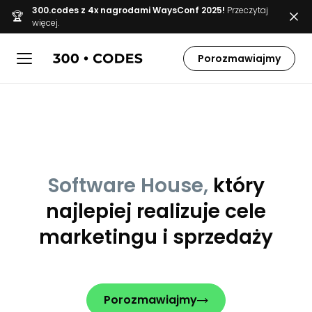
300.codes z 4x nagrodami WaysConf 2025!
Przeczytaj
🏆
więcej.
Porozmawiajmy
Software House,
który
najlepiej realizuje cele
marketingu i sprzedaży
Porozmawiajmy