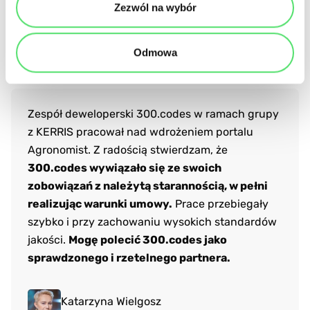
Zezwól na wybór
Dlaczego nasi klienci chcą z nami
pracować?
1/20
Odmowa
Zespół deweloperski 300.codes w ramach grupy
z KERRIS pracował nad wdrożeniem portalu
Agronomist. Z radością stwierdzam, że
300.codes wywiązało się ze swoich
zobowiązań z należytą starannością, w pełni
realizując warunki umowy.
Prace przebiegały
szybko i przy zachowaniu wysokich standardów
jakości.
Mogę polecić 300.codes jako
sprawdzonego i rzetelnego partnera.
Katarzyna Wielgosz