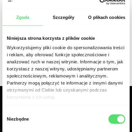
Efekt naszej pracy został wysoko oceniony
Zgoda
Szczegóły
O plikach cookies
przez SWISS KRONO i będzie dostępne
zarówno w Internecie, jak i w sklepach
Niniejsza strona korzysta z plików cookie
detalicznych, salonach czy showroomach.
Wykorzystujemy pliki cookie do spersonalizowania treści
i reklam, aby oferować funkcje społecznościowe i
analizować ruch w naszej witrynie. Informacje o tym, jak
korzystasz z naszej witryny, udostępniamy partnerom
społecznościowym, reklamowym i analitycznym.
Partnerzy mogą połączyć te informacje z innymi danymi
otrzymanymi od Ciebie lub uzyskanymi podczas
korzystania z ich usług.
Powiązane case studies
Wybór
Niezbędne
zgody