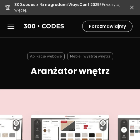
300.codes z 4x nagrodami WaysConf 2025!
Przeczytaj
🏆
więcej.
Porozmawiajmy
Aplikacje webowe
Meble i wystrój wnętrz
Aranżator wnętrz