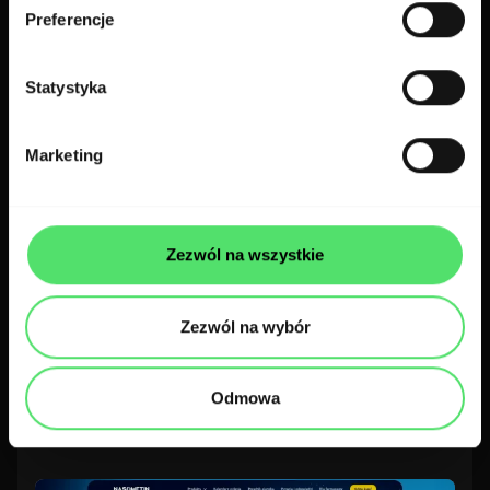
Preferencje
Statystyka
Marketing
Zezwól na wszystkie
Serwisy internetowe
Pharma
Zezwól na wybór
ACC: jak zbudowaliśmy stronę leku
OTC wokół realnych pytań
Odmowa
użytkowników