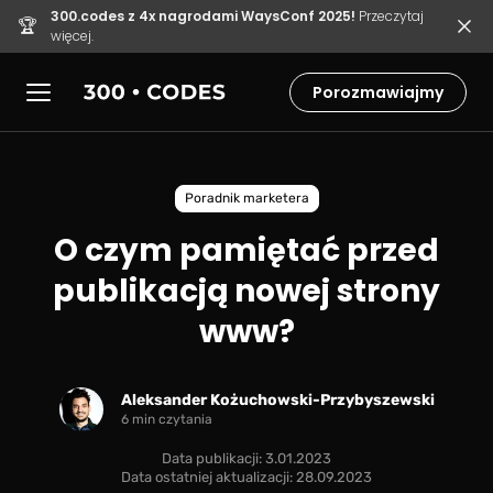
300.codes z 4x nagrodami WaysConf 2025!
Przeczytaj
🏆
więcej.
Porozmawiajmy
Poradnik marketera
O czym pamiętać przed
publikacją nowej strony
www?
Aleksander Kożuchowski-Przybyszewski
6 min czytania
Data publikacji: 3.01.2023
Data ostatniej aktualizacji: 28.09.2023