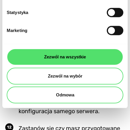
wprowadzanie modyfikacji w
przyszłości - bez udziału
Statystyka
programistów.
Marketing
Upewnij się, że
strona korzysta z
jakościowego serwera SMTP
do
Zezwól na wszystkie
mailingu obsługowo-transakcyjnego.
Aby wiadomości wygenerowane przez
Zezwól na wybór
Twoją stronę nie wpadały do folderu
SPAM, kluczowy jest wybór
Odmowa
odpowiedniego dostawcy i umiejętna
konfiguracja samego serwera.
Zastanów się czy masz przygotowane