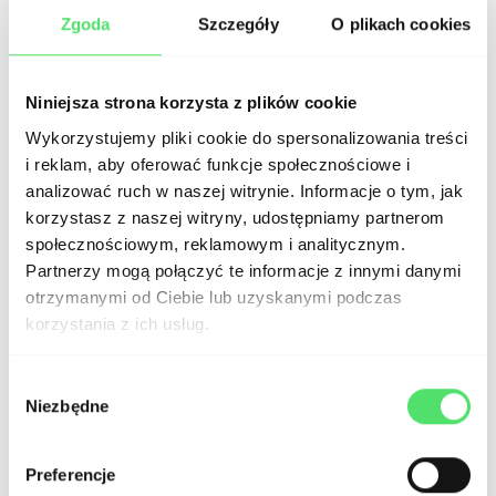
programistyczna lub zwiększenie
Zgoda
Szczegóły
O plikach cookies
zasobów serwera, na którym
hostowana jest strona.
Niniejsza strona korzysta z plików cookie
Wykorzystujemy pliki cookie do spersonalizowania treści
Pamiętaj o konfiguracji narzędzi
i reklam, aby oferować funkcje społecznościowe i
analizować ruch w naszej witrynie. Informacje o tym, jak
analitycznych
, aby monitorować
korzystasz z naszej witryny, udostępniamy partnerom
wydajność witryny i zachowanie
społecznościowym, reklamowym i analitycznym.
użytkowników. Najbardziej popularnymi
Partnerzy mogą połączyć te informacje z innymi danymi
otrzymanymi od Ciebie lub uzyskanymi podczas
narzędziami do analizy ruchu są
Google
korzystania z ich usług.
Analytics
oraz
Hotjar
. Do konfiguracji
Wybór
wybranych narzędzi warto skorzystać z
Niezbędne
zgody
kontenera Google Tag Manager (GTM),
który pozwoli na samodzielne
Preferencje