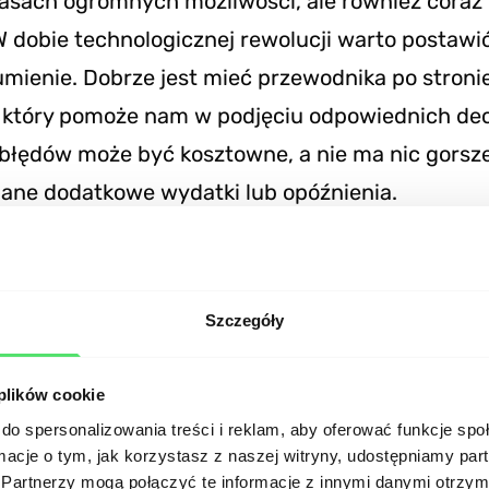
asach ogromnych możliwości, ale również coraz
 dobie technologicznej rewolucji warto postawi
zumienie. Dobrze jest mieć przewodnika po stroni
który pomoże nam w podjęciu odpowiednich decy
 błędów może być kosztowne, a nie ma nic gorsz
iane dodatkowe wydatki lub opóźnienia.
zowy obszar to product design. Nieprzemyślany p
o już serwisu webowego oznacza kłopoty. Zaw
Szczegóły
jest moment, kiedy się ujawnią. Prawdopodobnie
ia, czyli ten najbardziej kosztowny. W jaki spo
 plików cookie
ym ryzykiem? Przyjrzyjmy się takim zagadnienio
do spersonalizowania treści i reklam, aby oferować funkcje sp
, skalowalność i konfigurowalność. To kluczowe 
ormacje o tym, jak korzystasz z naszej witryny, udostępniamy p
Partnerzy mogą połączyć te informacje z innymi danymi otrzym