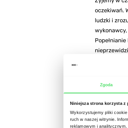
Żyjemy w cz
oczekiwań. W
ludzki i zro
wykonawcy, 
Popełnianie
nieprzewidz
Kolejny kluc
wspomnianeg
Zgoda
niewiadomą 
etap wdrożen
Niniejsza strona korzysta z
zarządzać t
Wykorzystujemy pliki cookie 
architektura
ruch w naszej witrynie. Inf
reklamowym i analitycznym. 