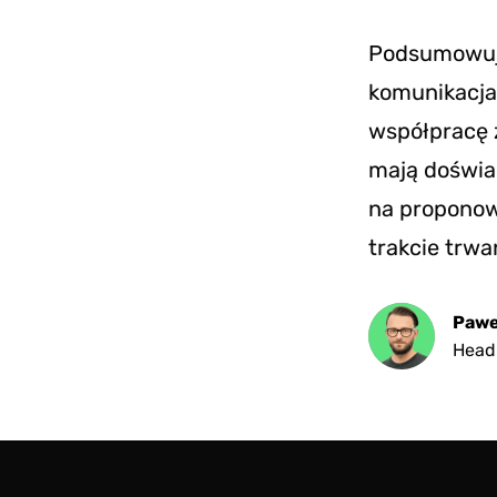
Podsumowują
komunikacja
współpracę z
mają doświad
na proponow
trakcie trw
Pawe
Head