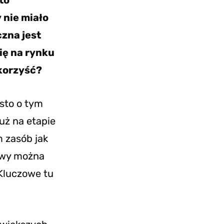
to
 nie miało
zna jest
ię na rynku
 korzyść?
ęsto o tym
uż na etapie
m zasób jak
bowy można
Kluczowe tu