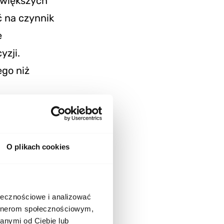
 większych
ć na czynnik
e
zji.
ego niż
rojekt
sze. Jedyną
O plikach cookies
 będzie to
sób możemy
m jak
ołecznościowe i analizować
obszary,
artnerom społecznościowym,
anymi od Ciebie lub