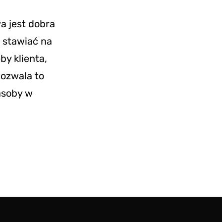
a jest dobra
 stawiać na
y klienta,
Pozwala to
asoby w