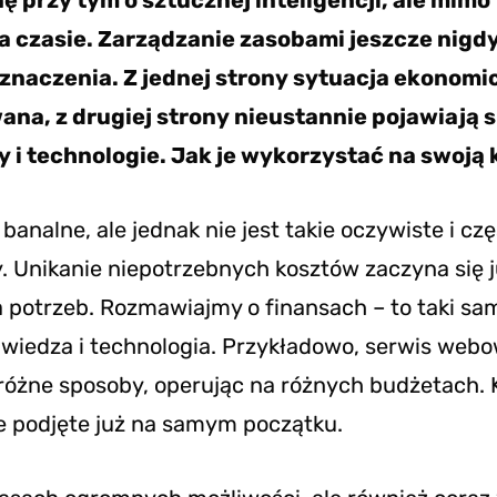
 przy tym o sztucznej inteligencji, ale mimo 
 czasie. Zarządzanie zasobami jeszcze nigdy
znaczenia. Z jednej strony sytuacja ekonomic
na, z drugiej strony nieustannie pojawiają s
 i technologie. Jak je wykorzystać na swoją
banalne, ale jednak nie jest takie oczywiste i cz
 Unikanie niepotrzebnych kosztów zaczyna się j
 potrzeb. Rozmawiajmy o finansach – to taki sa
, wiedza i technologia. Przykładowo, serwis we
różne sposoby, operując na różnych budżetach. 
e podjęte już na samym początku.