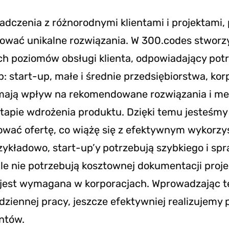
dczenia z różnorodnymi klientami i projektami, 
wać unikalne rozwiązania. W 300.codes stworz
ch poziomów obsługi klienta, odpowiadający po
: start-up, małe i średnie przedsiębiorstwa, kor
mają wpływ na rekomendowane rozwiązania i me
tapie wdrożenia produktu. Dzięki temu jesteśmy
sować ofertę, co wiążę się z efektywnym wykorz
zykładowo, start-up’y potrzebują szybkiego i sp
le nie potrzebują kosztownej dokumentacji proje
ei jest wymagana w korporacjach. Wprowadzając 
dziennej pracy, jeszcze efektywniej realizujemy 
entów.