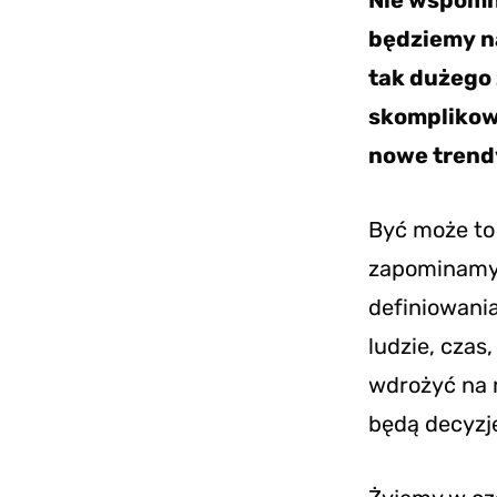
Nie wspomnę
będziemy na
tak dużego 
skomplikowa
nowe trendy
Być może to 
zapominamy.
definiowania
ludzie, czas
wdrożyć na 
będą decyzj