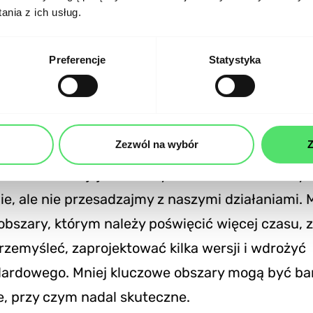
ują produkt cyfrowy. Nie wprowadzajmy rozwiąza
nia z ich usług.
raniczać. Nie komplikujmy produktu bez wyraźnej
wykorzystać każdego dostępnego skrawka interf
Preferencje
Statystyka
. Nawet najlepsze i najbardziej znane serwisy w
 modyfikowane. Nie były idealne od samego pocz
 na pracę iteracyjną: na rozbudowę i optymaliz
Zezwól na wybór
Z
iemy mogli rozciągnąć koszty w czasie, co może
e do realizacji jakościowych serwisów. To wszys
e, ale nie przesadzajmy z naszymi działaniami.
bszary, którym należy poświęcić więcej czasu, z
rzemyśleć, zaprojektować kilka wersji i wdrożyć
dardowego. Mniej kluczowe obszary mogą być bar
, przy czym nadal skuteczne.