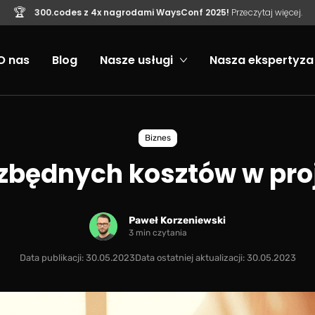
🏆
300.codes z 4x nagrodami WaysConf 2025!
Przeczytaj więcej.
O nas
Blog
Nasze usługi
Nasza ekspertyza
Biznes
zbędnych kosztów w pro
Paweł Korzeniewski
3 min czytania
Data publikacji: 30.05.2023
Data ostatniej aktualizacji: 30.05.2023