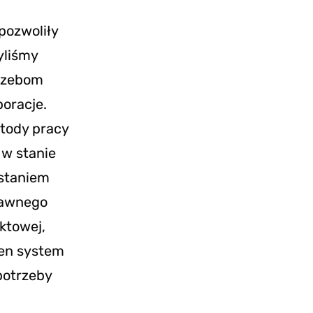
pozwoliły
yliśmy
trzebom
poracje.
tody pracy
 w stanie
ystaniem
rawnego
ktowej,
ten system
potrzeby