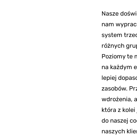
Nasze doświa
nam wypraco
system trze
różnych grup
Poziomy te 
na każdym e
lepiej dopa
zasobów. Pr
wdrożenia, a
która z kol
do naszej co
naszych kli