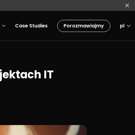
Case Studies
Porozmawiajmy
pl
jektach IT