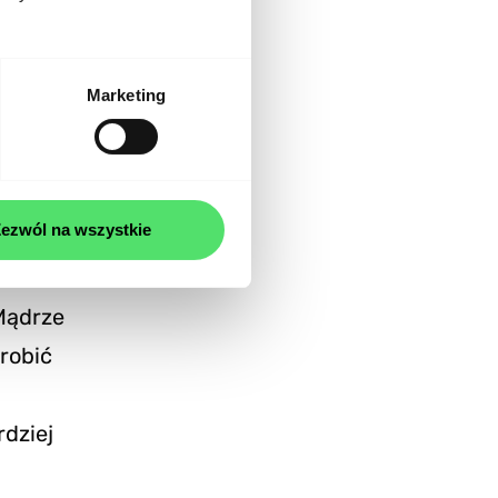
ń, które
 potrzeby.
ejsu
Marketing
ebowe są
ątku.
ację. W ten
ezwól na wszystkie
tko brzmi
 Mądrze
robić
dziej