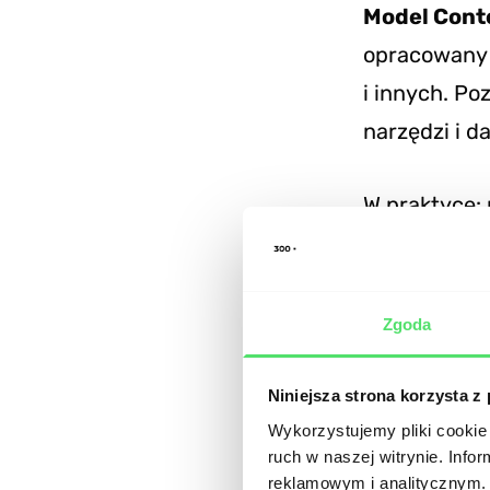
Model Cont
opracowany 
i innych. P
narzędzi i 
W praktyce: 
stanami mag
AI — np. Ch
zwrócenie uż
Zgoda
Czego MCP j
Niniejsza strona korzysta z
sprawi, że 
Wykorzystujemy pliki cookie 
ruch w naszej witrynie. Inf
komunikacji
reklamowym i analitycznym. 