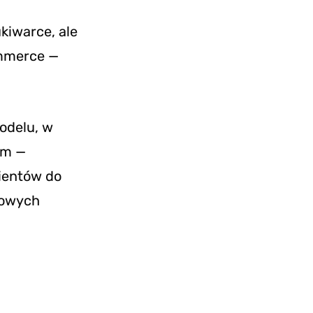
kiwarce, ale
ommerce —
odelu, w
ym —
lientów do
zowych