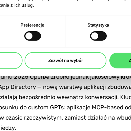
dłączenia do konkretnego ekosystemu, który a
nia z ich usług.
serwerów MCP — np. ChatGPT.
Preferencje
Statystyka
 Apps: nowy kanał ruchu i eks
ruje zewnętrzne integracje od 2023 roku — najp
Zezwól na wybór
Z
tem jako custom GPTs w ramach GPT Store (od st
dniu 2025 OpenAI zrobiło jednak jakościowy kro
App Directory — nową warstwę aplikacji zbudow
działają bezpośrednio wewnątrz konwersacji. Kl
tosunku do custom GPTs: aplikacje MCP-based o
w czasie rzeczywistym, zamiast działać na wbu
iedzy.