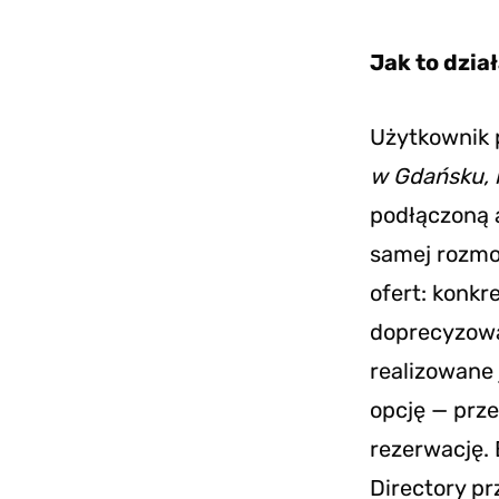
Jak to dzia
Użytkownik 
w Gdańsku, 
podłączoną 
samej rozmo
ofert: konkr
doprecyzować
realizowane
opcję — prze
rezerwację.
Directory pr