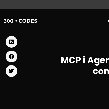
MCP i Age
com