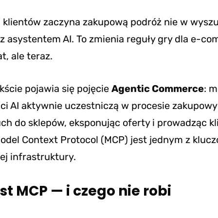
j klientów zaczyna zakupową podróż nie w wyszu
z asystentem AI. To zmienia reguły gry dla e-c
at, ale teraz.
ście pojawia się pojęcie
Agentic Commerce
: m
ci AI aktywnie uczestniczą w procesie zakupow
ch do sklepów, eksponując oferty i prowadząc k
Model Context Protocol (MCP) jest jednym z kluc
j infrastruktury.
st MCP — i czego nie robi