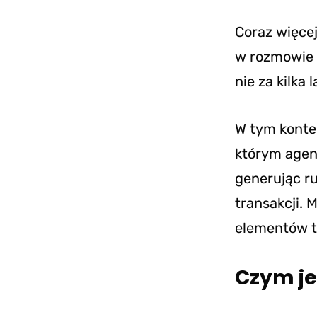
Coraz więce
w rozmowie 
nie za kilka l
W tym kontek
którym agen
generując ru
transakcji. 
elementów te
Czym je