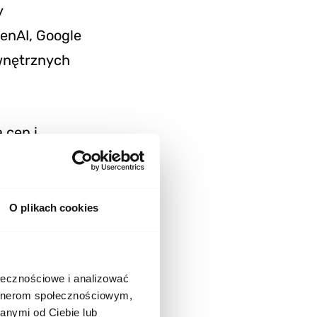
y
enAI, Google
wnętrznych
 cen i
systentowi
ywistym i
O plikach cookies
P nie
To standard
ołecznościowe i analizować
artnerom społecznościowym,
ę w
anymi od Ciebie lub