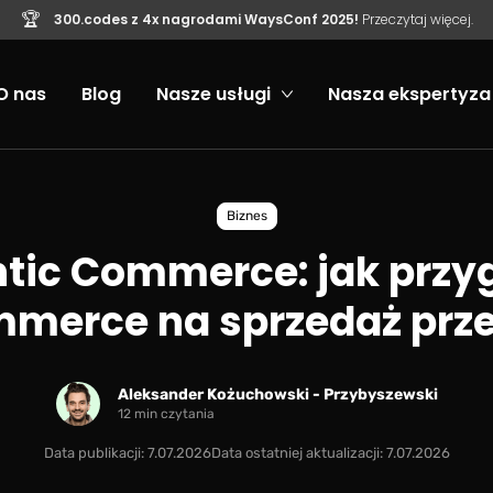
🏆
300.codes z 4x nagrodami WaysConf 2025!
Przeczytaj więcej.
O nas
Blog
Nasze usługi
Nasza ekspertyza
Biznes
ntic Commerce: jak przy
merce na sprzedaż prze
Aleksander Kożuchowski - Przybyszewski
12 min czytania
Data publikacji: 7.07.2026
Data ostatniej aktualizacji: 7.07.2026