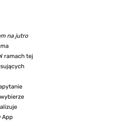
m na jutro
 ma
W ramach tej
asujących
zapytanie
 wybierze
alizuje
w App