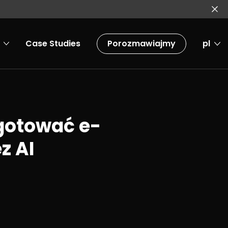
Case Studies
Porozmawiajmy
pl
gotować e-
z AI