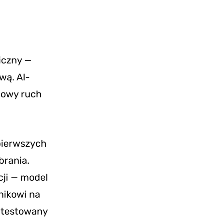
iczny —
wą. AI-
rdowy ruch
 pierwszych
brania.
ji — model
nikowi na
 testowany