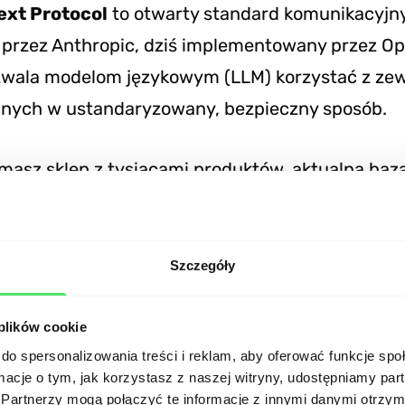
ext Protocol
to otwarty standard komunikacyjn
przez Anthropic, dziś implementowany przez Op
ozwala modelom językowym (LLM) korzystać z ze
danych w ustandaryzowany, bezpieczny sposób.
masz sklep z tysiącami produktów, aktualną bazą
azynowymi. MCP to warstwa, która umożliwia a
atGPT — odpytanie Twoich danych w czasie rzecz
ytkownikowi konkretnej, aktualnej odpowiedzi.
Szczegóły
ednak nie robi:
samo uruchomienie serwera MC
 plików cookie
modele językowe zaczną polecać Twoje produkty. 
do spersonalizowania treści i reklam, aby oferować funkcje sp
ormacje o tym, jak korzystasz z naszej witryny, udostępniamy p
, nie mechanizm widoczności. Wartość pojawia si
Partnerzy mogą połączyć te informacje z innymi danymi otrzym