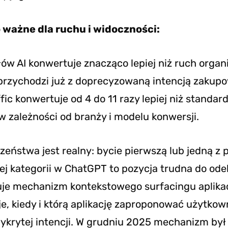
 ważne dla ruchu i widoczności:
ów AI konwertuje znacząco lepiej niż ruch organ
przychodzi już z doprecyzowaną intencją zakupo
ffic konwertuje od 4 do 11 razy lepiej niż standa
w zależności od branży i modelu konwersji.
zeństwa jest realny: bycie pierwszą lub jedną z
nej kategorii w ChatGPT to pozycja trudna do ode
je mechanizm kontekstowego surfacingu aplikac
, kiedy i którą aplikację zaproponować użytkow
ykrytej intencji. W grudniu 2025 mechanizm był