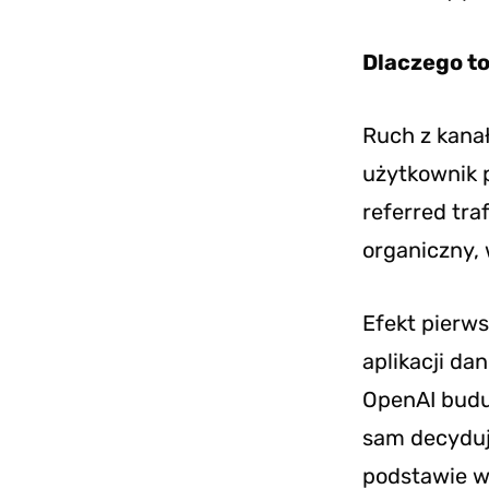
Dlaczego to
Ruch z kanał
użytkownik 
referred tra
organiczny, 
Efekt pierws
aplikacji da
OpenAI budu
sam decyduje
podstawie w