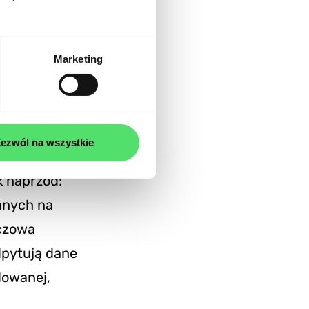
ktywnie
Marketing
pozycji
ierw jako
ezwól na wszystkie
ycznia
k naprzód:
anych na
uczowa
dpytują dane
dowanej,