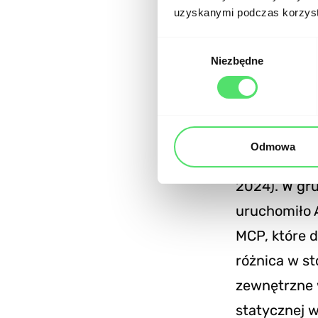
momencie po
uzyskanymi podczas korzysta
korzysta z 
Wybór
Niezbędne
zgody
ChatGPT
ChatGPT ofe
Odmowa
pluginy, po
2024). W gru
uruchomiło 
MCP, które 
różnica w s
zewnętrzne 
statycznej w