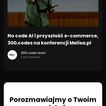
No code AI i przyszłość e-commerce,
300.codes na konferencji Melisa.pl
300.codes team
2 min czytania
Porozmawiajmy o Twoim