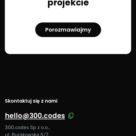
projekcie
Porozmawiajmy
Skontaktuj się z nami
hello@300.codes
300.codes Sp z o.o.,
ul. Burakowska 5/7,