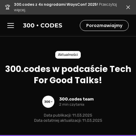
300.codes z 4x nagrodami WaysConf 2025!
Przeczytaj
🏆
więcej.
Porozmawiajmy
Aktualności
300.codes w podcaście Tech
For Good Talks!
300.codes team
2 min czytania
Data publikacji: 11.03.2025
Data ostatniej aktualizacji: 11.03.2025