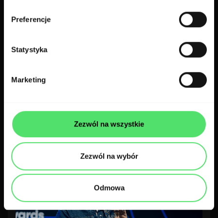
Preferencje
Statystyka
300.codes na Forum Pharma Planet
Marketing
360°
300.codes team
2 min czytania
Zezwól na wszystkie
Zezwól na wybór
Odmowa