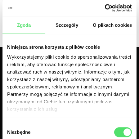
porozmawiamy! 🤝
300.codes team
Zgoda
Szczegóły
O plikach cookies
Niniejsza strona korzysta z plików cookie
Wykorzystujemy pliki cookie do spersonalizowania treści
i reklam, aby oferować funkcje społecznościowe i
Powiązane artykuły
analizować ruch w naszej witrynie. Informacje o tym, jak
korzystasz z naszej witryny, udostępniamy partnerom
społecznościowym, reklamowym i analitycznym.
Partnerzy mogą połączyć te informacje z innymi danymi
otrzymanymi od Ciebie lub uzyskanymi podczas
korzystania z ich usług.
Wybór
Niezbędne
zgody