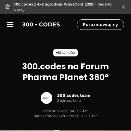
300.codes z 4x nagrodami WaysConf 2025!
Przeczytaj
🏆
więcej.
Porozmawiajmy
Aktualności
300.codes na Forum
Pharma Planet 360°
300.codes team
2 min czytania
Data publikacji: 14.11.2025
Data ostatniej aktualizacji: 17.11.2025