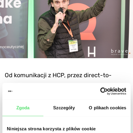
Od komunikacji z HCP, przez direct-to-
patient, po e-commerce – Olek przedstawił
przykłady, które pokazują, że AI napędza
transformację tylko tam, gdzie staje się
Zgoda
Szczegóły
O plikach cookies
częścią strategii, a nie trendem.
Niniejsza strona korzysta z plików cookie