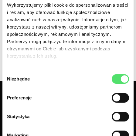
AI w pharma przestaje być eksperymentem;
Wykorzystujemy pliki cookie do spersonalizowania treści
i reklam, aby oferować funkcje społecznościowe i
staje się narzędziem przewagi
analizować ruch w naszej witrynie. Informacje o tym, jak
konkurencyjnej tam, gdzie łączy dane,
korzystasz z naszej witryny, udostępniamy partnerom
społecznościowym, reklamowym i analitycznym.
strategię i odwagę w działaniu.
Partnerzy mogą połączyć te informacje z innymi danymi
otrzymanymi od Ciebie lub uzyskanymi podczas
korzystania z ich usług.
300.codes team
Wybór
Niezbędne
zgody
Preferencje
Powiązane artykuły
Statystyka
Marketing