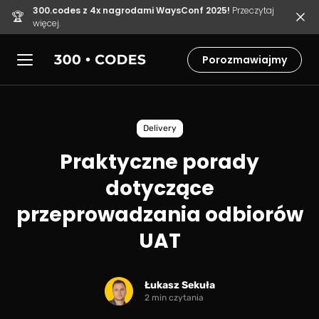
300.codes z 4x nagrodami WaysConf 2025!
Przeczytaj
🏆
więcej.
Porozmawiajmy
Delivery
Praktyczne porady
dotyczące
przeprowadzania odbiorów
UAT
Łukasz Sekuła
2 min czytania