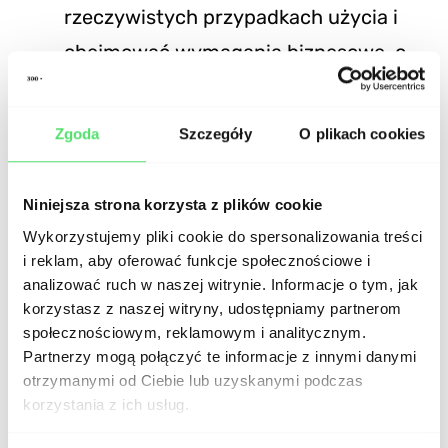
rzeczywistych przypadkach użycia i
obejmować wymagania biznesowe, o
których była mowa w pkt 1. Plan testów
UAT pomoże utrzymać wszystkich w
Zgoda
Szczegóły
O plikach cookies
zgodzie z tymi samymi celami i wizją.
Będąc głównym dokumentem, zawiera
Niniejsza strona korzysta z plików cookie
wszystkie informacje dotyczące tego,
Wykorzystujemy pliki cookie do spersonalizowania treści
co będzie testowane, przez kogo i w jaki
i reklam, aby oferować funkcje społecznościowe i
analizować ruch w naszej witrynie. Informacje o tym, jak
sposób, a także kryteria
korzystasz z naszej witryny, udostępniamy partnerom
wejścia/wyjścia.
społecznościowym, reklamowym i analitycznym.
Partnerzy mogą połączyć te informacje z innymi danymi
otrzymanymi od Ciebie lub uzyskanymi podczas
Zapewnij kryteria wejścia
. Są to
korzystania z ich usług.
warunki określające miejsce, w którym