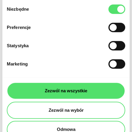
produkt jest gotowy do testowania.
Wybór
Niezbędne
zgody
Dodatkowo przygotuj zespół
programistyczny, który będzie w stanie
Preferencje
naprawić zgłaszane błędy lub
zobowiązująco wycenić czasowo ich
Statystyka
naprawę. Istotne przy tym będzie
Marketing
zapewnienie przez nich stabilności
testowanego systemu, aby było
dostępny przez cały okres
Zezwól na wszystkie
przeprowadzania UAT.
Zezwól na wybór
Dbaj o przejrzyste i łatwe do
zrozumienia opisy
testów. Unikaj
Odmowa