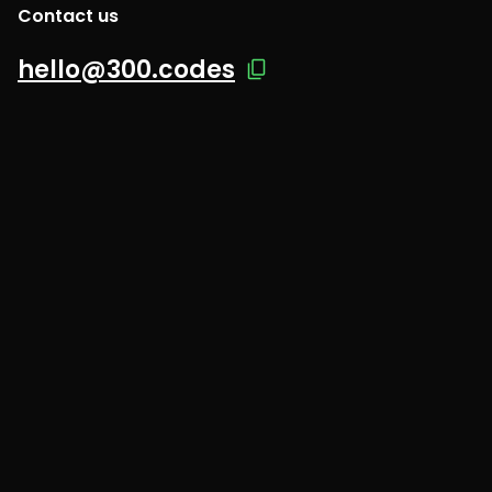
Contact us
hello@300.codes
300.codes Sp z o.o.,
5/7 Burakowska Street, 01-066, Warsaw,
TAX ID: 525-25-77-411
© 300.CODES 2026 All Rights Reserved
300.codes
Our Services