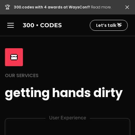
🏆
300.codes with 4 awards at WaysConf!
Read more.
Let’s talk 👋
OUR SERVICES
getting hands dirty
User Experience