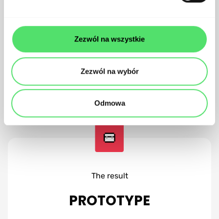
Usability tests
Zezwól na wszystkie
Stage output
Zezwól na wybór
Feature adjustments
Odmowa
The result
PROTOTYPE