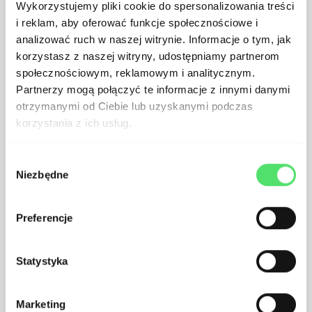
Wykorzystujemy pliki cookie do spersonalizowania treści
Stage output
i reklam, aby oferować funkcje społecznościowe i
analizować ruch w naszej witrynie. Informacje o tym, jak
korzystasz z naszej witryny, udostępniamy partnerom
społecznościowym, reklamowym i analitycznym.
Feature requirements
Partnerzy mogą połączyć te informacje z innymi danymi
otrzymanymi od Ciebie lub uzyskanymi podczas
korzystania z ich usług.
Testing
Wybór
Niezbędne
zgody
Preferencje
Implementation tools
Statystyka
Guerilla tests
Marketing
A / B tests