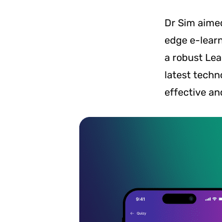
Dr Sim aimed
edge e-learn
a robust Le
latest techn
effective an