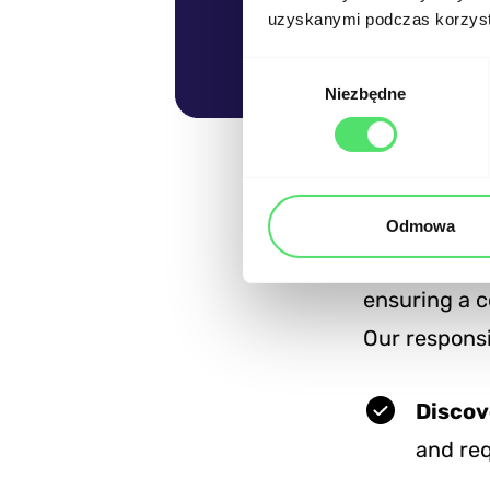
uzyskanymi podczas korzysta
Wybór
Niezbędne
zgody
Scope &
Odmowa
300.codes wa
ensuring a c
Our responsi
Discov
and req