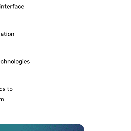
 interface
ation
echnologies
cs to
rm