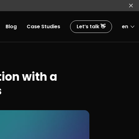
Blog
Case Studies
Let’s talk 👋
en
ion with a
s