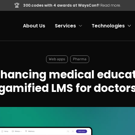
🏆
300.codes with 4 awards at WaysConf!
Read more.
About Us
Services
Technologies
Web apps
Pharma
nhancing medical educat
gamified LMS for doctor