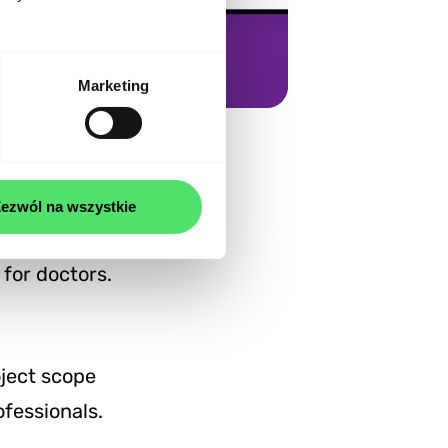
Marketing
ezwól na wszystkie
Sim project,
for doctors.
ject scope
fessionals.