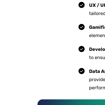
UX / U
tailore
Gamifi
element
Devel
to ensu
Data A
provide
perform