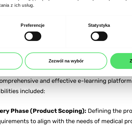
nia z ich usług.
Preferencje
Statystyka
 Services
Zezwól na wybór
Z
s responsible for several key aspects of the Dr 
omprehensive and effective e-learning platform 
bilities included:
ery Phase (Product Scoping):
Defining the pro
uirements to align with the needs of medical pro