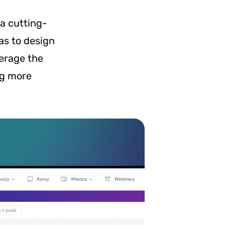
a cutting-
as to design
erage the
ng more